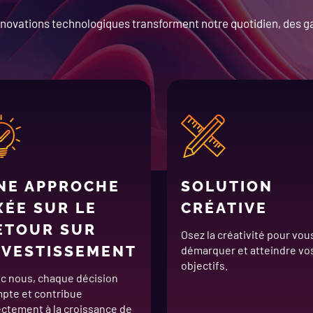
novations technologiques transforment notre quotidien, des 
NE APPROCHE
SOLUTION
XÉE SUR LE
CRÉATIVE
ETOUR SUR
Osez la créativité pour vou
NVESTISSEMENT
démarquer et atteindre vo
objectifs.
c nous, chaque décision
pte et contribue
ectement à la croissance de