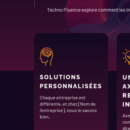
Techno Fluence explore comment les in
SOLUTIONS
U
PERSONNALISÉES
A
R
Chaque entreprise est
I
différente, et chez [Nom de
l’entreprise], nous le savons
Ave
bien.
com
dir