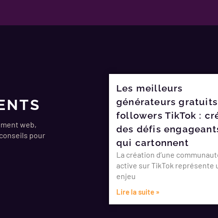
Les meilleurs
ENTS
générateurs gratuits
followers TikTok : cr
ement web,
des défis engageant
 conseils pour
qui cartonnent
La création d’une communaut
active sur TikTok représente 
enjeu
Lire la suite »