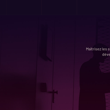
Maîtrisez les 
déve