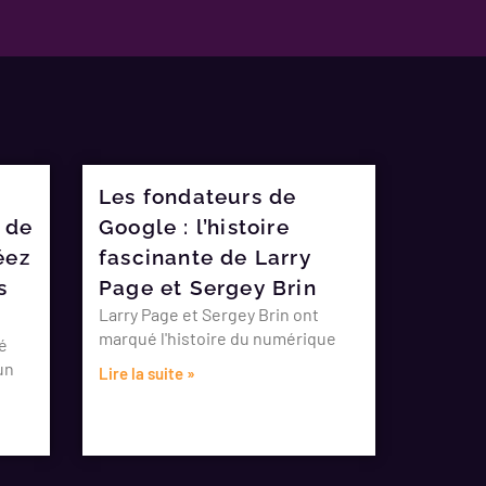
Les fondateurs de
 de
Google : l’histoire
éez
fascinante de Larry
s
Page et Sergey Brin
Larry Page et Sergey Brin ont
marqué l'histoire du numérique
é
un
Lire la suite »